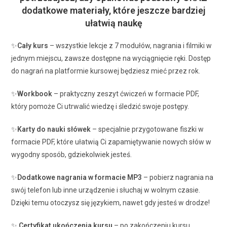
dodatkowe materiały, które jeszcze bardziej
ułatwią naukę
✨
Cały kurs
– wszystkie lekcje z 7 modułów, nagrania i filmiki w
jednym miejscu, zawsze dostępne na wyciągnięcie ręki. Dostęp
do nagrań na platformie kursowej będziesz mieć przez rok.
✨
Workbook
– praktyczny zeszyt ćwiczeń w formacie PDF,
który pomoże Ci utrwalić wiedzę i śledzić swoje postępy.
✨
Karty do nauki słówek
– specjalnie przygotowane fiszki w
formacie PDF, które ułatwią Ci zapamiętywanie nowych słów w
wygodny sposób, gdziekolwiek jesteś.
✨
Dodatkowe nagrania w formacie MP3
– pobierz nagrania na
swój telefon lub inne urządzenie i słuchaj w wolnym czasie.
Dzięki temu otoczysz się językiem, nawet gdy jesteś w drodze!
✨
Certyfikat ukończenia kursu
– po zakończeniu kursu