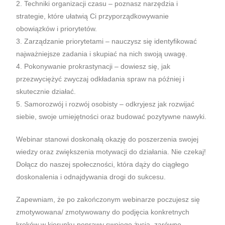
2. Techniki organizacji czasu – poznasz narzędzia i
strategie, które ułatwią Ci przyporządkowywanie
obowiązków i priorytetów.
3. Zarządzanie priorytetami – nauczysz się identyfikować
najważniejsze zadania i skupiać na nich swoją uwagę.
4. Pokonywanie prokrastynacji – dowiesz się, jak
przezwyciężyć zwyczaj odkładania spraw na później i
skutecznie działać.
5. Samorozwój i rozwój osobisty – odkryjesz jak rozwijać
siebie, swoje umiejętności oraz budować pozytywne nawyki.
Webinar stanowi doskonałą okazję do poszerzenia swojej
wiedzy oraz zwiększenia motywacji do działania. Nie czekaj!
Dołącz do naszej społeczności, która dąży do ciągłego
doskonalenia i odnajdywania drogi do sukcesu.
Zapewniam, że po zakończonym webinarze poczujesz się
zmotywowana/ zmotywowany do podjęcia konkretnych
kroków w kierunku poprawy swojego życia, zarówno