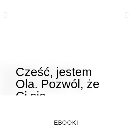
Cześć, jestem
Ola. Pozwól, że
Ci się
przedstawię...
EBOOKI
Kliknij tutaj